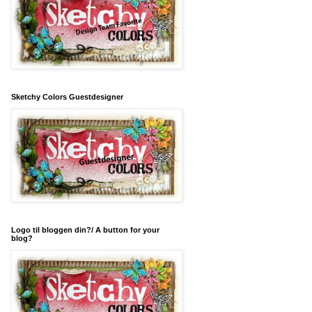
Sketchy Colors Guestdesigner
Logo til bloggen din?/ A button for your
blog?