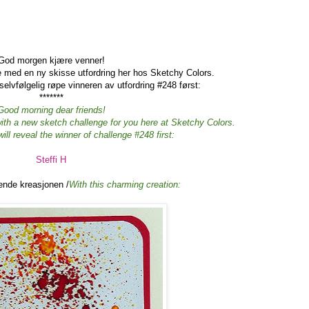
God morgen kjære venner!
e med en ny skisse utfordring her hos Sketchy Colors.
elvfølgelig røpe vinneren av utfordring #248 først:
*******
Good morning dear friends!
th a new sketch challenge for you here at Sketchy Colors.
ill reveal the winner of challenge #248 first:
Steffi H
nde kreasjonen /
With this charming creation: