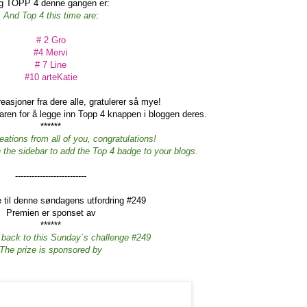
g TOPP 4 denne gangen er:
And Top 4 this time are
:
# 2 Gro
#4 Mervi
# 7 Line
#10 arteKatie
easjoner fra dere alle, gratulerer så mye!
ren for å legge inn Topp 4 knappen i bloggen deres.
******
eations from all of you, congratulations!
 the sidebar to add the Top 4 badge to your blogs.
--------------------------
e til denne søndagens utfordring #249
Premien er sponset av
******
 back to this Sunday`s challenge #249
The prize is sponsored by