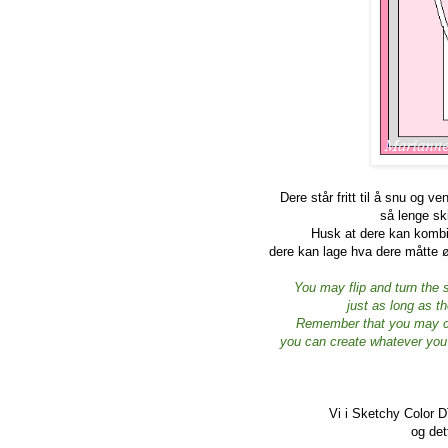
Dere står fritt til å snu og v
så lenge ski
Husk at dere kan kombin
dere kan lage hva dere måtte 
You may flip and turn the 
just as long as t
Remember that you may com
you can create whatever you 
Vi i Sketchy Color D
og det