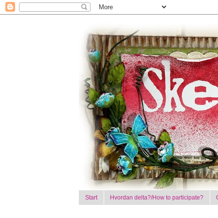
Start
Hvordan delta?/How to participate?