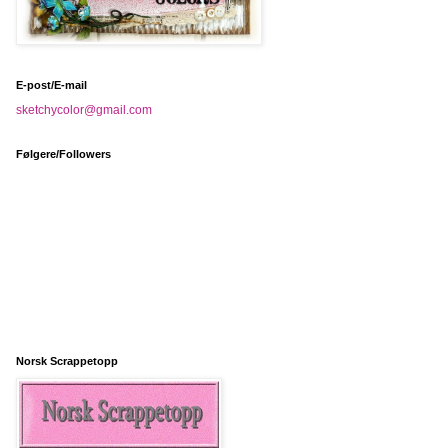
E-post/E-mail
sketchycolor@gmail.com
Følgere/Followers
Norsk Scrappetopp