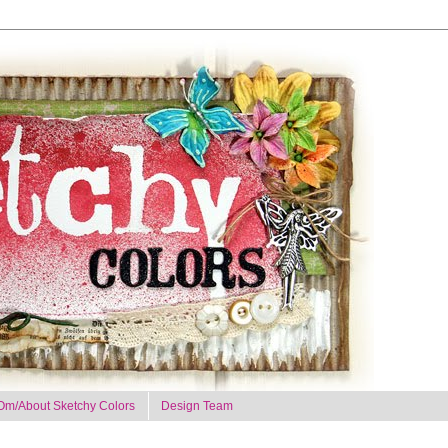
Om/About Sketchy Colors
Design Team