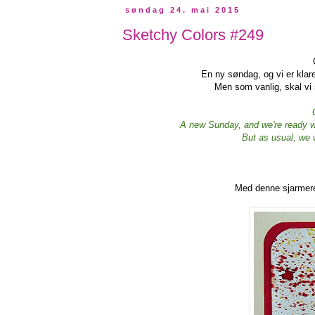
søndag 24. mai 2015
Sketchy Colors #249
En ny søndag, og vi er klar
Men som vanlig, skal vi s
A new Sunday, and we're ready wi
But as usual, we w
Med denne sjarmere