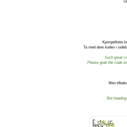
O
Kjempeflotte kr
Ta med dere koden i sideba
Such great cr
Please grab the code on
Men tilbak
But heading